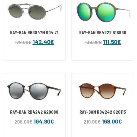
RAY-BAN RB3847N 004 71
RAY-BAN RB4222 61693R
142.40
€
111.50
€
178.00
€
139.00
€
RAY-BAN RB4242 620088
RAY-BAN RB4242 620113
164.80
€
168.00
€
206.00
€
210.00
€