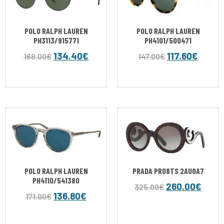
POLO RALPH LAUREN
POLO RALPH LAUREN
PH3113/915771
PH4101/500471
134.40
€
117.60
€
168.00
€
147.00
€
POLO RALPH LAUREN
PRADA PR08TS 2AU0A7
PH4110/541380
260.00
€
325.00
€
136.80
€
171.00
€