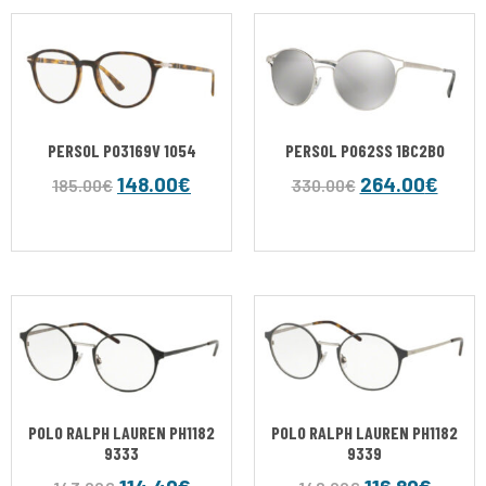
PERSOL PO3169V 1054
PERSOL PO62SS 1BC2B0
148.00
€
264.00
€
185.00
€
330.00
€
POLO RALPH LAUREN PH1182
POLO RALPH LAUREN PH1182
9333
9339