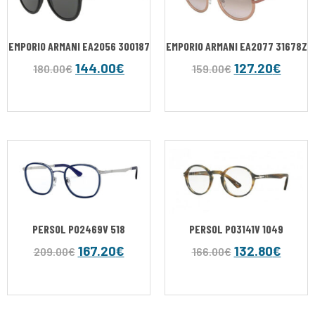
EMPORIO ARMANI EA2056 300187
EMPORIO ARMANI EA2077 31678Z
144.00
€
127.20
€
180.00
€
159.00
€
PERSOL PO2469V 518
PERSOL PO3141V 1049
167.20
€
132.80
€
209.00
€
166.00
€