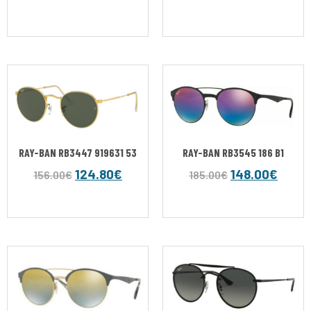
RAY-BAN RB3447 919631 53
RAY-BAN RB3545 186 B1
124.80
€
148.00
€
156.00
€
185.00
€