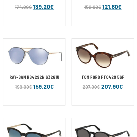
139.20
€
121.60
€
174.00
€
152.00
€
RAY-BAN RB4292N 63261U
TOM FORD FT0429 56F
159.20
€
207.90
€
199.00
€
297.00
€