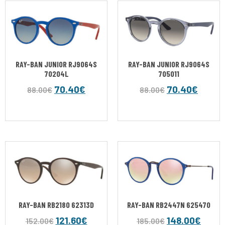
RAY-BAN JUNIOR RJ9064S
RAY-BAN JUNIOR RJ9064S
70204L
705011
70.40
€
70.40
€
88.00
€
88.00
€
RAY-BAN RB2180 62313D
RAY-BAN RB2447N 62547O
121.60
€
148.00
€
152.00
€
185.00
€