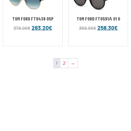
TOM FORD FT0438 05P
TOM FORD FT0591Α 01 0
263.20
€
258.30
€
376.00
€
369.00
€
1
2
→