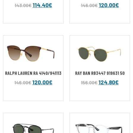
114.40
€
120.00
€
143.00
€
146.00
€
RALPH LAUREN RA 4140/941113
RAY BAN RB3447 919631 50
120.00
€
124.80
€
146.00
€
156.00
€