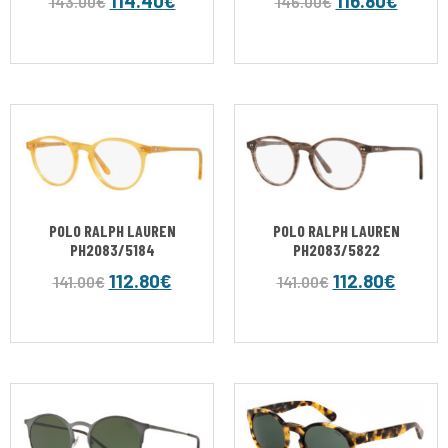
114.40
€
116.80
€
143.00
€
146.00
€
POLO RALPH LAUREN
POLO RALPH LAUREN
PH2083/5184
PH2083/5822
112.80
€
112.80
€
141.00
€
141.00
€