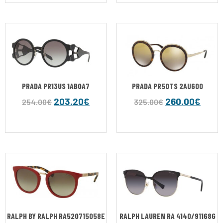
PRADA PR13US 1AB0A7
PRADA PR50TS 2AU6O0
203.20
€
260.00
€
254.00
€
325.00
€
RALPH BY RALPH RA520715058E
RALPH LAUREN RA 4140/91168G