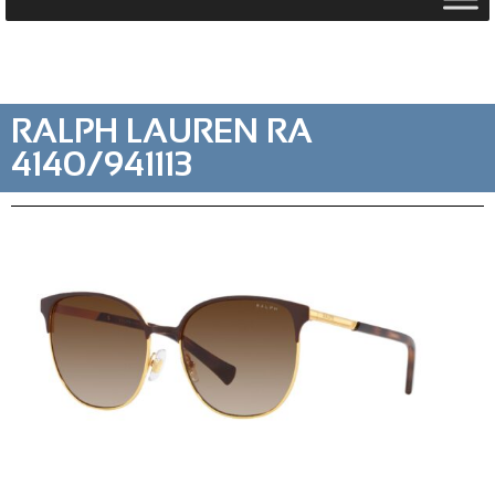
RALPH LAUREN RA
4140/941113