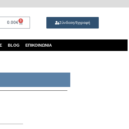
0
0.00
€
Σύνδεση/Εγγραφή
Σ
BLOG
ΕΠΙΚΟΙΝΩΝΊΑ