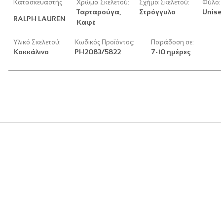
Κατασκευαστής
Χρώμα Σκελετού:
Σχήμα Σκελετού:
Φύλο:
Ταρταρούγα,
Στρόγγυλο
Unis
RALPH LAUREN
Καφέ
Υλικό Σκελετού:
Κωδικός Προϊόντος:
Παράδοση σε:
Κοκκάλινο
PH2083/5822
7-10 ημέρες