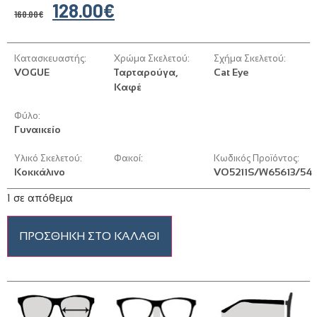
128.00
€
160.00
€
Κατασκευαστής:
Χρώμα Σκελετού:
Σχήμα Σκελετού:
VOGUE
Ταρταρούγα,
Cat Eye
Καφέ
Φύλο:
Γυναικείο
Υλικό Σκελετού:
Φακοί:
Κωδικός Προϊόντος:
Κοκκάλινο
VO5211S/W65613/54
1 σε απόθεμα
ΠΡΟΣΘΉΚΗ ΣΤΟ ΚΑΛΆΘΙ