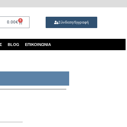
0
0.00
€
Σύνδεση/Εγγραφή
Σ
BLOG
ΕΠΙΚΟΙΝΩΝΊΑ