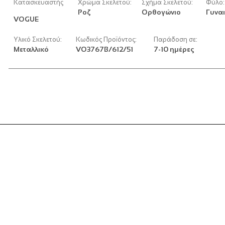
Κατασκευαστής
Χρώμα Σκελετού:
Σχήμα Σκελετού:
Φύλο:
Ροζ
Ορθογώνιο
Γυναι
VOGUE
Υλικό Σκελετού:
Κωδικός Προϊόντος:
Παράδοση σε:
Μεταλλικό
VO3767B/612/51
7-10 ημέρες