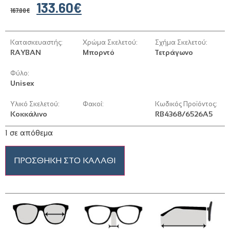
133.60
€
167.00
€
Κατασκευαστής:
Χρώμα Σκελετού:
Σχήμα Σκελετού:
RAYBAN
Μπορντό
Τετράγωνο
Φύλο:
Unisex
Υλικό Σκελετού:
Φακοί:
Κωδικός Προϊόντος:
Κοκκάλινο
RB4368/6526A5
1 σε απόθεμα
ΠΡΟΣΘΉΚΗ ΣΤΟ ΚΑΛΆΘΙ