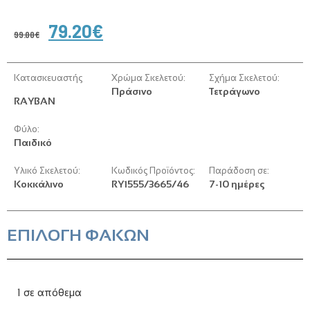
79.20
€
99.00
€
Κατασκευαστής
Χρώμα Σκελετού:
Σχήμα Σκελετού:
Πράσινο
Τετράγωνο
RAYBAN
Φύλο:
Παιδικό
Υλικό Σκελετού:
Κωδικός Προϊόντος:
Παράδοση σε:
Κοκκάλινο
RY1555/3665/46
7-10 ημέρες
ΕΠΙΛΟΓΗ ΦΑΚΩΝ
1 σε απόθεμα