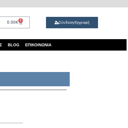
0
0.00
€
Σύνδεση/Εγγραφή
Σ
BLOG
ΕΠΙΚΟΙΝΩΝΊΑ