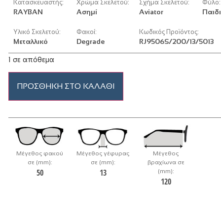
Κατασκευαστής:
Χρώμα Σκελετού:
Σχήμα Σκελετού:
Φύλο:
RAYBAN
Ασημί
Aviator
Παιδ
Υλικό Σκελετού:
Φακοί:
Κωδικός Προϊόντος:
Μεταλλικό
Degrade
RJ9506S/200/13/5013
1 σε απόθεμα
ΠΡΟΣΘΉΚΗ ΣΤΟ ΚΑΛΆΘΙ
Μέγεθος φακού
Μέγεθος γέφυρας
Μέγεθος
σε (mm):
σε (mm):
βραχίωνα σε
50
13
(mm):
120