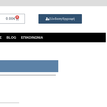
0
0.00
€
Σύνδεση/Εγγραφή
Σ
BLOG
ΕΠΙΚΟΙΝΩΝΊΑ