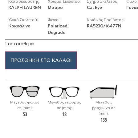
Κατασκευαστής:
Χρώμα Σκελετού:
Σχήμα Σκελετού:
Φύλο:
RALPH LAUREN
Μαύρο
Cat Eye
Γυναι
Υλικό Σκελετού:
Φακοί:
Κωδικός Προϊόντος:
Κοκκάλινο
Polarized,
RA5230/16477N
Degrade
1 σε απόθεμα
ΠΡΟΣΘΉΚΗ ΣΤΟ ΚΑΛΆΘΙ
Μέγεθος φακού
Μέγεθος γέφυρας
Μέγεθος
σε (mm):
σε (mm):
βραχίωνα σε
53
18
(mm):
135