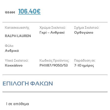
106.40
€
133.00
€
Κατασκευαστής
Χρώμα Σκελετού:
Σχήμα Σκελετού:
Γκρί – Ανθρακί
Ορθογώνιο
RALPH LAUREN
Φύλο:
Ανδρικό
Υλικό Σκελετού:
Κωδικός Προϊόντος:
Παράδοση σε:
Κοκκάλινο
PH1187/9050/53
7-10 ημέρες
ΕΠΙΛΟΓΗ ΦΑΚΩΝ
1 σε απόθεμα