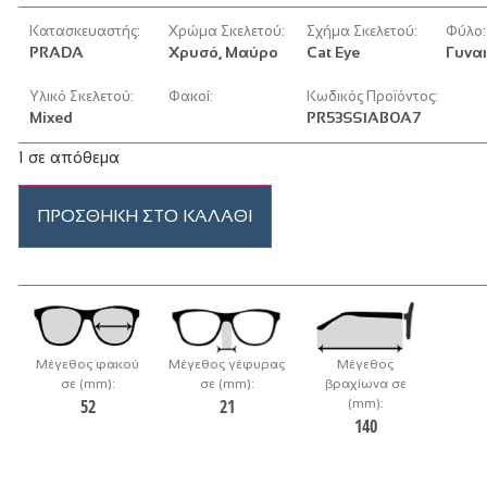
Κατασκευαστής:
Χρώμα Σκελετού:
Σχήμα Σκελετού:
Φύλο:
PRADA
Χρυσό, Μαύρο
Cat Eye
Γυναι
Υλικό Σκελετού:
Φακοί:
Κωδικός Προϊόντος:
Mixed
PR53SS1AB0A7
1 σε απόθεμα
ΠΡΟΣΘΉΚΗ ΣΤΟ ΚΑΛΆΘΙ
Μέγεθος φακού
Μέγεθος γέφυρας
Μέγεθος
σε (mm):
σε (mm):
βραχίωνα σε
52
21
(mm):
140