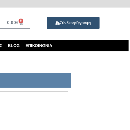
0
0.00
€
Σύνδεση/Εγγραφή
Σ
BLOG
ΕΠΙΚΟΙΝΩΝΊΑ