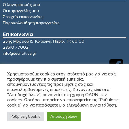
Ο λογαριασμός μου
Οι παραγγελίες μου
Στοιχεία επικοινωνίας
Παρακολούθηση παραγγελίας
Επικοινωνία
25ης Μαρτίου 15, Κατερίνη, Πιερία, ΤΚ 60100
23510 77002
info@tecnottica.gr
Χρησιμοποιούμε cookies στον ιστότοπό μας για να σας
προσφέρουμε την πιο σχετική εμπειρία,
απομνημονεύοντας τις προτιμήσεις σας και
επαναλαμβανόμενες επισκέψεις. Κάνοντας κλικ στο
"Αποδοχή όλων", συναινείτε στη χρήση ΟΛΩΝ των
cookies. Ωστόσο, μπορείτε να επισκεφτείτε τις "Ρυθμίσεις
cookie" για να παράσχετε μια ελεγχόμενη συγκατάθεση.
© 2021 tecnottica.gr. All rights reserved
Ρυθμίσεις Cookie
Αποδοχή όλων
Σχεδιασμός & Κατασκευή
pixweb.gr