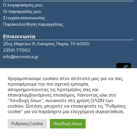
Ο λογαριασμός μου
Οι παραγγελίες μου
Στοιχεία επικοινωνίας
Παρακολούθηση παραγγελίας
Επικοινωνία
25ης Μαρτίου 15, Κατερίνη, Πιερία, ΤΚ 60100
23510 77002
info@tecnottica.gr
Χρησιμοποιούμε cookies στον ιστότοπό μας για να σας
προσφέρουμε την πιο σχετική εμπειρία,
απομνημονεύοντας τις προτιμήσεις σας και
επαναλαμβανόμενες επισκέψεις. Κάνοντας κλικ στο
"Αποδοχή όλων", συναινείτε στη χρήση ΟΛΩΝ των
cookies. Ωστόσο, μπορείτε να επισκεφτείτε τις "Ρυθμίσεις
cookie" για να παράσχετε μια ελεγχόμενη συγκατάθεση.
© 2021 tecnottica.gr. All rights reserved
Ρυθμίσεις Cookie
Αποδοχή όλων
Σχεδιασμός & Κατασκευή
pixweb.gr