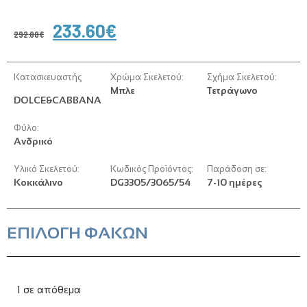
233.60
€
292.00
€
Κατασκευαστής
Χρώμα Σκελετού:
Σχήμα Σκελετού:
Μπλε
Τετράγωνο
DOLCE&CABBANA
Φύλο:
Ανδρικό
Υλικό Σκελετού:
Κωδικός Προϊόντος:
Παράδοση σε:
Κοκκάλινο
DG3305/3065/54
7-10 ημέρες
ΕΠΙΛΟΓΗ ΦΑΚΩΝ
1 σε απόθεμα