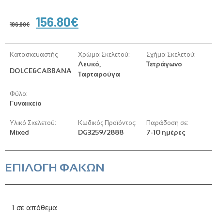
156.80
€
196.00
€
Κατασκευαστής
Χρώμα Σκελετού:
Σχήμα Σκελετού:
Λευκό,
Τετράγωνο
DOLCE&CABBANA
Ταρταρούγα
Φύλο:
Γυναικείο
Υλικό Σκελετού:
Κωδικός Προϊόντος:
Παράδοση σε:
Mixed
DG3259/2888
7-10 ημέρες
ΕΠΙΛΟΓΗ ΦΑΚΩΝ
1 σε απόθεμα