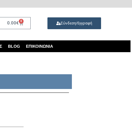
0
0.00
€
Σύνδεση/Εγγραφή
Σ
BLOG
ΕΠΙΚΟΙΝΩΝΊΑ