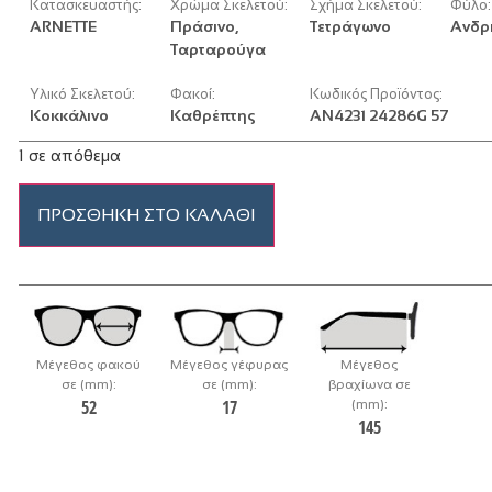
Κατασκευαστής:
Χρώμα Σκελετού:
Σχήμα Σκελετού:
Φύλο:
ARNETTE
Πράσινο,
Τετράγωνο
Ανδρ
Ταρταρούγα
Υλικό Σκελετού:
Φακοί:
Κωδικός Προϊόντος:
Κοκκάλινο
Καθρέπτης
AN4231 24286G 57
1 σε απόθεμα
ΠΡΟΣΘΉΚΗ ΣΤΟ ΚΑΛΆΘΙ
Μέγεθος φακού
Μέγεθος γέφυρας
Μέγεθος
σε (mm):
σε (mm):
βραχίωνα σε
52
17
(mm):
145