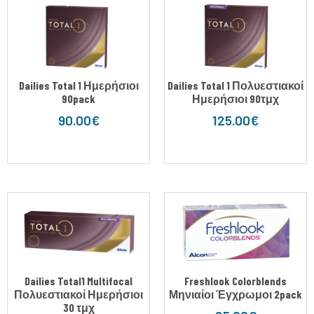
Dailies Total 1 Ημερήσιοι
Dailies Total 1 Πολυεστιακοί
90pack
Ημερήσιοι 90τμχ
90.00
€
125.00
€
Dailies Total1 Multifocal
Freshlook Colorblends
Πολυεστιακοί Ημερήσιοι
Μηνιαίοι Έγχρωμοι 2pack
30 τμχ