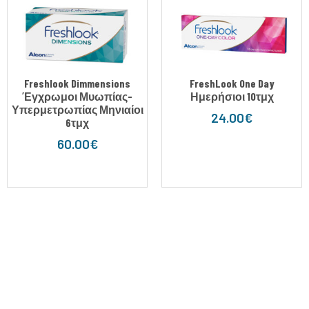
Freshlook Dimmensions
FreshLook One Day
Έγχρωμοι Μυωπίας-
Ημερήσιοι 10τμχ
Υπερμετρωπίας Μηνιαίοι
24.00
€
6τμχ
60.00
€